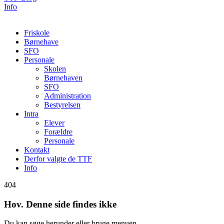
Info
Friskole
Børnehave
SFO
Personale
Skolen
Børnehaven
SFO
Administration
Bestyrelsen
Intra
Elever
Forældre
Personale
Kontakt
Derfor valgte de TTF
Info
404
Hov. Denne side findes ikke
Du kan søge herunder eller bruge menuen