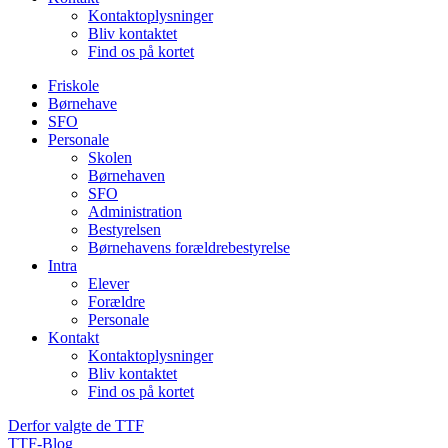
Kontaktoplysninger
Bliv kontaktet
Find os på kortet
Friskole
Børnehave
SFO
Personale
Skolen
Børnehaven
SFO
Administration
Bestyrelsen
Børnehavens forældrebestyrelse
Intra
Elever
Forældre
Personale
Kontakt
Kontaktoplysninger
Bliv kontaktet
Find os på kortet
Derfor valgte de TTF
TTF-Blog