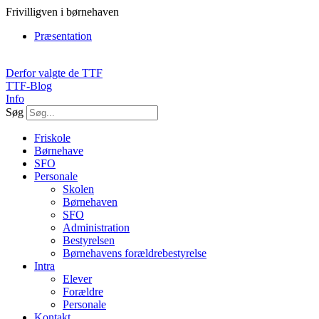
Videre
Frivilligven i børnehaven
til
Præsentation
indhold
Derfor valgte de TTF
TTF-Blog
Info
Søg
Friskole
Børnehave
SFO
Personale
Skolen
Børnehaven
SFO
Administration
Bestyrelsen
Børnehavens forældrebestyrelse
Intra
Elever
Forældre
Personale
Kontakt