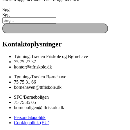
Søg
Søg
Kontaktoplysninger
Tønning-Træden Friskole og Børnehave
75 75 27 37
kontor@ttfriskole.dk
Tønning-Træden Børnehave
75 75 31 66
bornehaven@ttfriskole.dk
SFO/Børneboligen
75 75 35 05
borneboligen@ttfriskole.dk
Persondatapolitik
Cookiepolitik (EU)