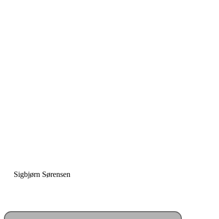
“Skole er fællesskab”
Sigbjørn Sørensen