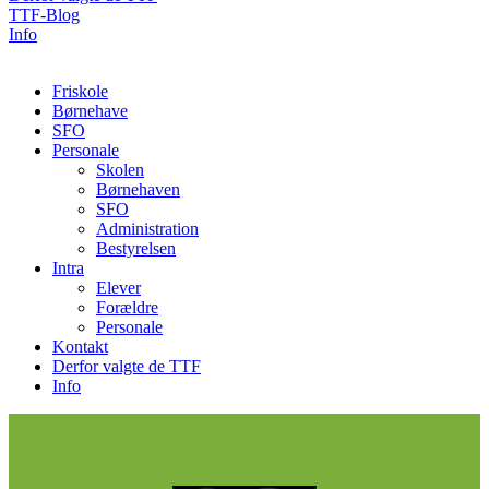
TTF-Blog
Info
Friskole
Børnehave
SFO
Personale
Skolen
Børnehaven
SFO
Administration
Bestyrelsen
Intra
Elever
Forældre
Personale
Kontakt
Derfor valgte de TTF
Info