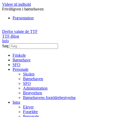
Videre til indhold
Frivilligven i børnehaven
Præsentation
Derfor valgte de TTF
TTF-Blog
Info
Søg
Friskole
Børnehave
SFO
Personale
Skolen
Børnehaven
SFO
Administration
Bestyrelsen
Børnehavens forældrebestyrelse
Intra
Elever
Forældre
Personale