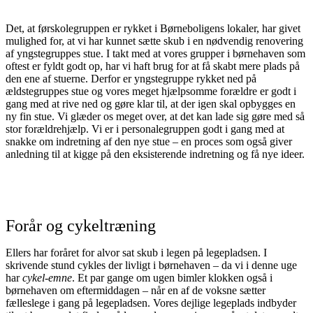
Det, at førskolegruppen er rykket i Børneboligens lokaler, har givet
mulighed for, at vi har kunnet sætte skub i en nødvendig renovering
af yngstegruppes stue. I takt med at vores grupper i børnehaven som
oftest er fyldt godt op, har vi haft brug for at få skabt mere plads på
den ene af stuerne. Derfor er yngstegruppe rykket ned på
ældstegruppes stue og vores meget hjælpsomme forældre er godt i
gang med at rive ned og gøre klar til, at der igen skal opbygges en
ny fin stue. Vi glæder os meget over, at det kan lade sig gøre med så
stor forældrehjælp. Vi er i personalegruppen godt i gang med at
snakke om indretning af den nye stue – en proces som også giver
anledning til at kigge på den eksisterende indretning og få nye ideer.
Forår og cykeltræning
Ellers har foråret for alvor sat skub i legen på legepladsen. I
skrivende stund cykles der livligt i børnehaven – da vi i denne uge
har
cykel-emne
. Et par gange om ugen bimler klokken også i
børnehaven om eftermiddagen – når en af de voksne sætter
fælleslege i gang på legepladsen. Vores dejlige legeplads indbyder