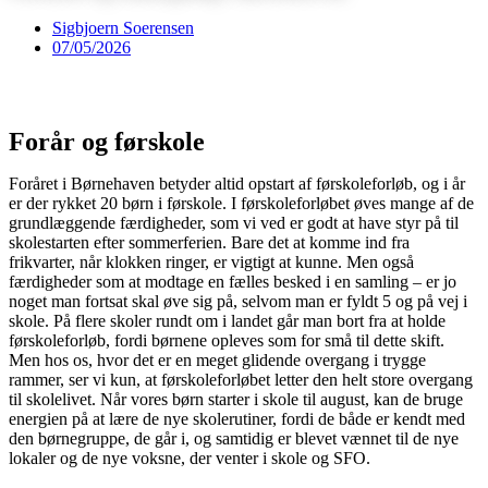
Sigbjoern Soerensen
07/05/2026
Forår og førskole
Foråret i Børnehaven betyder altid opstart af førskoleforløb, og i år
er der rykket 20 børn i førskole. I førskoleforløbet øves mange af de
grundlæggende færdigheder, som vi ved er godt at have styr på til
skolestarten efter sommerferien. Bare det at komme ind fra
frikvarter, når klokken ringer, er vigtigt at kunne. Men også
færdigheder som at modtage en fælles besked i en samling – er jo
noget man fortsat skal øve sig på, selvom man er fyldt 5 og på vej i
skole. På flere skoler rundt om i landet går man bort fra at holde
førskoleforløb, fordi børnene opleves som for små til dette skift.
Men hos os, hvor det er en meget glidende overgang i trygge
rammer, ser vi kun, at førskoleforløbet letter den helt store overgang
til skolelivet. Når vores børn starter i skole til august, kan de bruge
energien på at lære de nye skolerutiner, fordi de både er kendt med
den børnegruppe, de går i, og samtidig er blevet vænnet til de nye
lokaler og de nye voksne, der venter i skole og SFO.