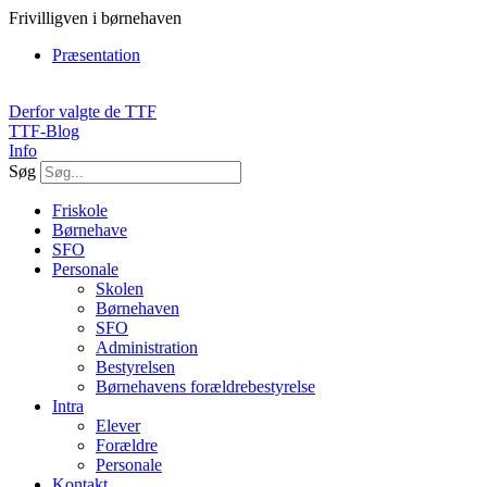
Videre
Frivilligven i børnehaven
til
Præsentation
indhold
Derfor valgte de TTF
TTF-Blog
Info
Søg
Friskole
Børnehave
SFO
Personale
Skolen
Børnehaven
SFO
Administration
Bestyrelsen
Børnehavens forældrebestyrelse
Intra
Elever
Forældre
Personale
Kontakt