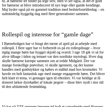
til, at børnene let finder på lege selv, men vi ser også, at det er godt
for børnene at blive introduceret til nye lege eller gamle kendinge.
Maj byder også på en gammel tradition med bedsteforældredag – en
ualmindelig hyggelig dag med flere generationer sammen.
Rollespil og interesse for “gamle dage”
I Børneboligen har vi brugt det meste af april på at arbejde med
rollespil. I flere uger har vi forberedt os på en rollespilsuge – hvor
rigtig mange børn har bygget skjold og sværd. I uge 18 gik vi så for
alvor tilbage i tiden og temaet var den nordiske mytologi. Hver dag
skulle børnene kæmpe sammen om at redde Midgård. Der var
mange forskellige prøvelser, vi skulle igennem, og der kunne
handles med guldstykker og købes et måltid mad hos kromutter. Vi
havde en helt fantastisk uge med mange engagerede børn. Det bliver
helt klart et tema, vi gentager igen til efteråret. Vi var heldige at få
doneret lækre dyrekøller af lokale jægere – disse blev nydt i stor stil
til den afsluttende festmiddag.
Vi har på TTF gennem længere tid haft et samarbejde med Horsens