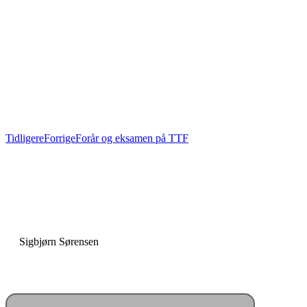
Tidligere
Forrige
Forår og eksamen på TTF
“Skole er fællesskab”
Sigbjørn Sørensen