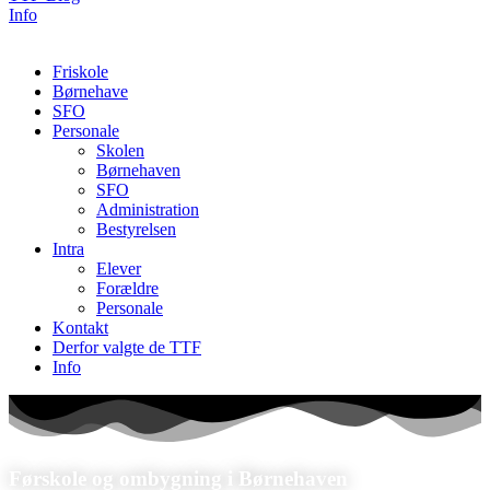
Info
Friskole
Børnehave
SFO
Personale
Skolen
Børnehaven
SFO
Administration
Bestyrelsen
Intra
Elever
Forældre
Personale
Kontakt
Derfor valgte de TTF
Info
Førskole og ombygning i Børnehaven