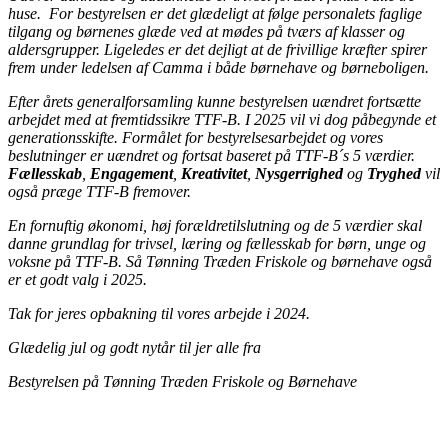
huse. For bestyrelsen er det glædeligt at følge personalets faglige
tilgang og børnenes glæde ved at mødes på tværs af klasser og
aldersgrupper. Ligeledes er det dejligt at de frivillige kræfter spirer
frem under ledelsen af Camma i både børnehave og børneboligen.
Efter årets generalforsamling kunne bestyrelsen uændret fortsætte
arbejdet med at fremtidssikre TTF-B. I 2025 vil vi dog påbegynde et
generationsskifte. Formålet for bestyrelsesarbejdet og vores
beslutninger er uændret og fortsat baseret på TTF-B´s 5 værdier.
Fællesskab
,
Engagement
,
Kreativitet
,
Nysgerrighed
og
Tryghed
vil
også præge TTF-B fremover.
En fornuftig økonomi, høj forældretilslutning og de 5 værdier skal
danne grundlag for trivsel, læring og fællesskab for børn, unge og
voksne på TTF-B. Så Tønning Træden Friskole og børnehave også
er et godt valg i 2025.
Tak for jeres opbakning til vores arbejde i 2024.
Glædelig jul og godt nytår til jer alle fra
Bestyrelsen på Tønning Træden Friskole og Børnehave