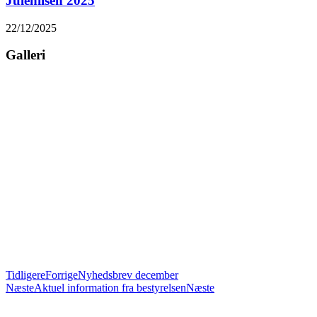
Julehilsen 2025
22/12/2025
Galleri
Tidligere
Forrige
Nyhedsbrev december
Næste
Aktuel information fra bestyrelsen
Næste