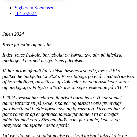
Sigbjoern Soerensen
18/12/2024
Julen 2024
Kære forældre og ansatte,
Inden vores friskole, børnebolig og børnehave går på juleferie,
modtager I hermed bestyrelsens julehilsen.
Vi har netop afholdt årets sidste bestyrelsesmøde, hvor vi bl.a.
godkendte budgettet for 2025. Vi ser tilbage på et år med udvidelsen
af børneboligen, ansættelse af skoleleder, pædagogisk leder, lærer
og pædagoger. Vi byder alle de nye ansigter velkomne på TTF-B.
I 2024 overgik børnehaven til privat børnehave. Vi har samlet
administrationen på skolens kontor og fastsat vores fremtidige
pasningstilbud i både børnehave og børnebolig. Dermed har vi
gode rammer og et godt økonomisk fundament til at arbejde
målrettet med vores Strategi 2030, som personale, ledelse og
bestyrelse igangsatte i dette efterår.
Udover dannelse og uddannelse er trivsel fortsat i fokus i alle tre