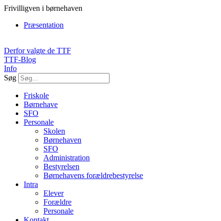
Videre
Frivilligven i børnehaven
til
Præsentation
indhold
Derfor valgte de TTF
TTF-Blog
Info
Søg
Friskole
Børnehave
SFO
Personale
Skolen
Børnehaven
SFO
Administration
Bestyrelsen
Børnehavens forældrebestyrelse
Intra
Elever
Forældre
Personale
Kontakt