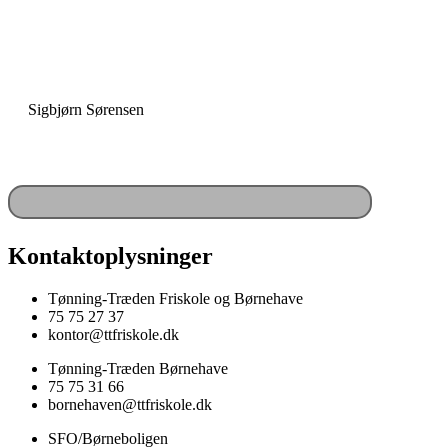
“Skole er fællesskab”
Sigbjørn Sørensen
Kontaktoplysninger
Tønning-Træden Friskole og Børnehave
75 75 27 37
kontor@ttfriskole.dk
Tønning-Træden Børnehave
75 75 31 66
bornehaven@ttfriskole.dk
SFO/Børneboligen